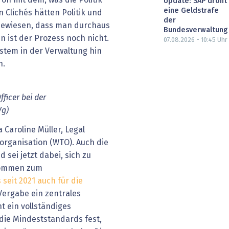
ron mit dem, was die Politik
Update: SAP droht
eine Geldstrafe
n Clichés hätten Politik und
der
 bewiesen, dass man durchaus
Bundesverwaltung
n ist der Prozess noch nicht.
07.08.2026 - 10:45
Uhr
system in der Verwaltung hin
n.
fficer bei der
Vg)
 Caroline Müller, Legal
sorganisation (WTO). Auch die
sei jetzt dabei, sich zu
kommen zum
 seit 2021 auch für die
 Vergabe ein zentrales
t ein vollständiges
die Mindeststandards fest,