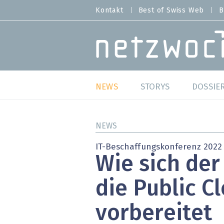
Direkt
Kontakt
Best of Swiss Web
B
HEADER
zum
MENU
Inhalt
MAIN NAVIGATION
NEWS
STORYS
DOSSIE
Live
Best o
NEWS
Wild Card
Best o
IT-Beschaffungskonferenz 2022
Wie sich der
Studien
Best o
die Public C
Meinungen
SAP S
vorbereitet
Hands-on
Arbei