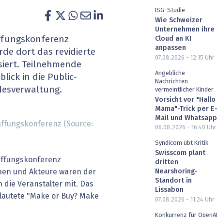
heit wird digital
IT for Health
ISG-Studie
Wie Schweizer
Unternehmen ihre
chain
Artificial Intelligence
affungskonferenz
Cloud an KI
anpassen
de dort das revidierte
SGVO
Finance 2030
07.08.2026 - 12:15
Uhr
iert. Teilnehmende
Angebliche
lick in die Public-
 Managed Services & Co.
Fintech & Insurtech
Nachrichten
esverwaltung.
vermeintlicher Kinder
Vorsicht vor "Hallo
l Banking
Professional AV & Digital Signage
Mama"-Trick per E
Mail und Whatsapp
affungskonferenz (Source:
 Dossiers
» alle Specials
06.08.2026 - 16:40
Uhr
Syndicom übt Kritik
Swisscom plant
haffungskonferenz
dritten
nen und Akteure waren der
Nearshoring-
Standort in
n die Veranstalter mit. Das
Lissabon
 lautete "Make or Buy? Make
07.08.2026 - 11:24
Uhr
Konkurrenz für OpenA