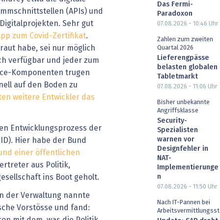
Das Fermi-
mmschnittstellen (APIs) und
Paradoxon
Digitalprojekten. Sehr gut
07.08.2026 - 10:46
Uhr
pp zum Covid-Zertifikat
.
Zahlen zum zweiten
raut habe, sei nur möglich
Quartal 2026
Lieferengpässe
ich verfügbar und jeder zum
belasten globalen
urce-Komponenten trugen
Tabletmarkt
hnell auf den Boden zu
07.08.2026 - 11:06
Uhr
en weitere Entwickler das
Bisher unbekannte
Angriffsklasse
Security-
den Entwicklungsprozess der
Spezialisten
warnen vor
-ID). Hier habe der Bund
Designfehler in
und einer öffentlichen
NAT-
rtreter aus Politik,
Implementierunge
n
esellschaft ins Boot geholt.
07.08.2026 - 11:50
Uhr
 in der Verwaltung nannte
Nach IT-Pannen bei
ische Vorstösse und fand:
Arbeitsvermittlungsst