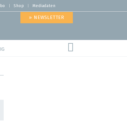
bo
Shop
Mediadaten
» NEWSLETTER
IG
are