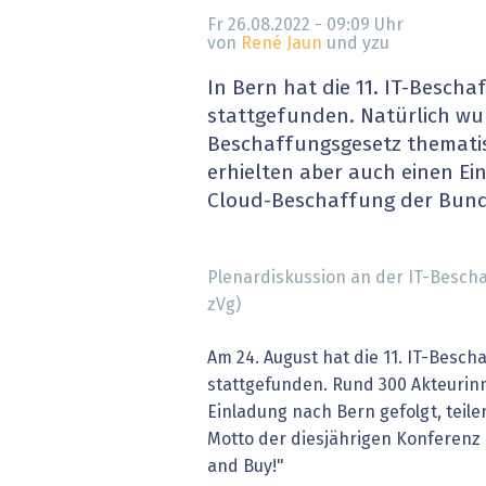
» alle News
Gesund
Fr 26.08.2022 - 09:09
Uhr
von
René Jaun
und yzu
Block
In Bern hat die 11. IT-Besch
stattgefunden. Natürlich wur
EU-D
Beschaffungsgesetz thematis
erhielten aber auch einen Einb
XaaS,
Cloud-Beschaffung der Bund
Digita
Plenardiskussion an der IT-Besch
» alle
zVg)
Am 24. August hat die 11. IT-Besc
stattgefunden. Rund 300 Akteurin
Einladung nach Bern gefolgt, teile
Motto der diesjährigen Konferenz
and Buy!"