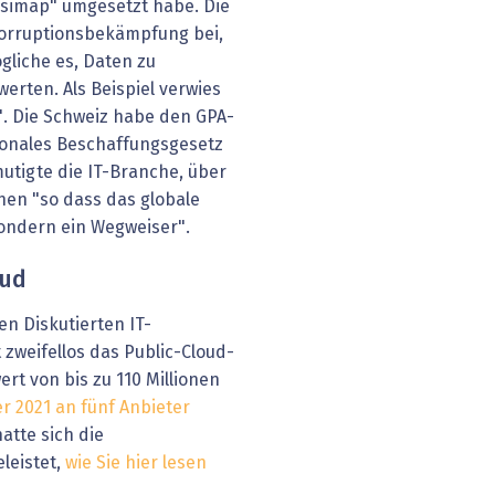
 "simap" umgesetzt habe. Die
Korruptionsbekämpfung bei,
gliche es, Daten zu
werten. Als Beispiel verwies
". Die Schweiz habe den GPA-
tionales Beschaffungsgesetz
mutigte die IT-Branche, über
en "so dass das globale
sondern ein Wegweiser".
oud
en Diskutierten IT-
zweifellos das Public-Cloud-
rt von bis zu 110 Millionen
 2021 an fünf Anbieter
atte sich die
leistet,
wie Sie hier lesen