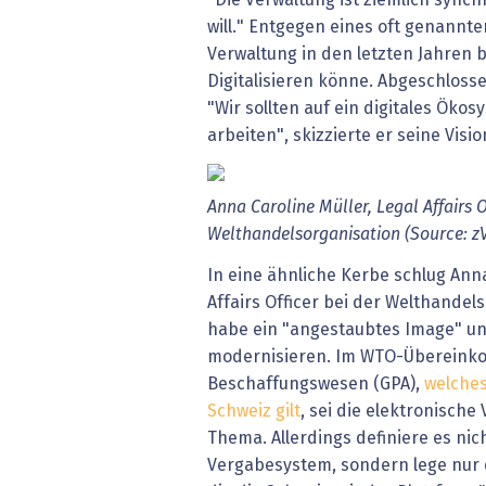
"Die Verwaltung ist ziemlich synch
will." Entgegen eines oft genannte
Verwaltung in den letzten Jahren
Digitalisieren könne. Abgeschlosse
"Wir sollten auf ein digitales Öko
arbeiten", skizzierte er seine Visio
Anna Caroline Müller, Legal Affairs O
Welthandelsorganisation (Source: z
In eine ähnliche Kerbe schlug Anna
Affairs Officer bei der Welthandel
habe ein "angestaubtes Image" und 
modernisieren. Im WTO-Überein
Beschaffungswesen (GPA),
welches
Schweiz gilt
, sei die elektronische
Thema. Allerdings definiere es nich
Vergabesystem, sondern lege nur 