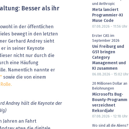
und Anthropic
altung: Besser als ihr
Meta lanciert
Programmier-KI
Muse Code
sowohl in der öffentlichen
07.08.2026 - 11:56
Uhr
vieles bewegt in den letzten
Erster CAS im
September 2026
mer Gerhard Andrey sieht
Uni Freiburg und
er in seiner Keynote
GS1 bringen
ieser nicht nur durch die
Category
urch eine Häufung
Management und
KI zusammen
le. Namentlich nannte er
06.08.2026 - 15:02
Uhr
"
sowie die von einem
20 Millionen Dollar an
Rolle.
Belohnungen
Microsofts Bug-
Bounty-Programm
d Andrey hält die Keynote der
verzeichnet
Vg)
Rekordjahr
07.08.2026 - 12:18
Uhr
n Jahren an Fahrt
Wo sind all die Aliens?
ndrey etwa die digitale