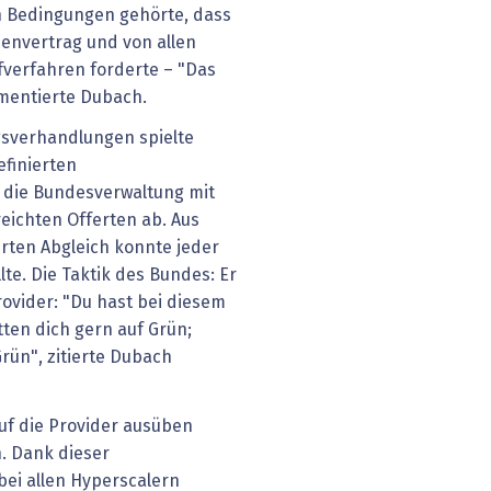
n Bedingungen gehörte, dass
envertrag und von allen
ufverfahren forderte – "Das
mentierte Dubach.
agsverhandlungen spielte
efinierten
h die Bundesverwaltung mit
eichten Offerten ab. Aus
rten Abgleich konnte jeder
llte. Die Taktik des Bundes: Er
rovider: "Du hast bei diesem
tten dich gern auf Grün;
rün", zitierte Dubach
uf die Provider ausüben
h. Dank dieser
ei allen Hyperscalern