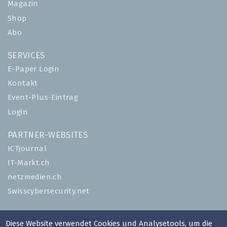
Magazin
Shop
Abo
SERVICES
E-Paper Login
Kontakt
Event-Plus-Eintrag
Login
PARTNER-WEBSITES
ICTjournal
IT-Markt.ch
netzmedien.ch
Swisscybersecurity.net
© NETZMEDIEN AG 2026
Diese Website verwendet Cookies und Analysetools, um die