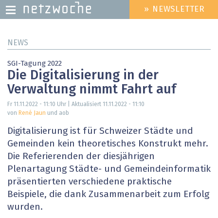
» NEWSLETTER
HEADER
MENU
Direkt
NEWS
zum
Inhalt
SGI-Tagung 2022
Die Digitalisierung in der
Verwaltung nimmt Fahrt auf
Fr 11.11.2022 - 11:10
Uhr | Aktualisiert
11.11.2022 - 11:10
von
René Jaun
und aob
Digitalisierung ist für Schweizer Städte und
Gemeinden kein theoretisches Konstrukt mehr.
Die Referierenden der diesjährigen
Plenartagung Städte- und Gemeindeinformatik
präsentierten verschiedene praktische
Beispiele, die dank Zusammenarbeit zum Erfolg
wurden.