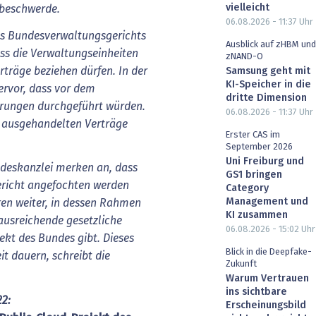
vielleicht
beschwerde.
06.08.2026 - 11:37
Uhr
es Bundesverwaltungsgerichts
Ausblick auf zHBM und
ss die Verwaltungseinheiten
zNAND-O
rträge beziehen dürfen. In der
Samsung geht mit
KI-Speicher in die
ervor, dass vor dem
dritte Dimension
rungen durchgeführt würden.
06.08.2026 - 11:37
Uhr
 ausgehandelten Verträge
Erster CAS im
September 2026
Uni Freiburg und
ndeskanzlei merken an, dass
GS1 bringen
ericht angefochten werden
Category
Management und
en weiter, in dessen Rahmen
KI zusammen
 ausreichende gesetzliche
06.08.2026 - 15:02
Uhr
ekt des Bundes gibt. Dieses
Blick in die Deepfake-
it dauern, schreibt die
Zukunft
Warum Vertrauen
ins sichtbare
2:
Erscheinungsbild