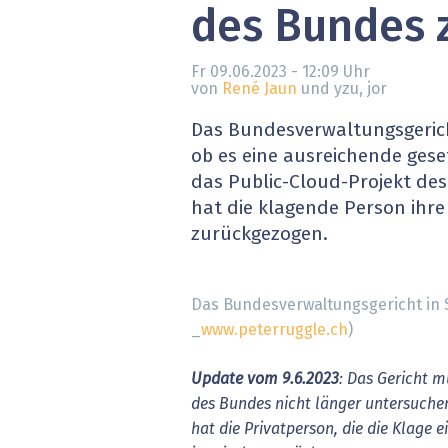
des Bundes 
» alle News
Gesund
Block
Fr 09.06.2023 - 12:09
Uhr
von
René Jaun
und yzu, jor
EU-D
Das Bundesverwaltungsgerich
ob es eine ausreichende gese
XaaS,
das Public-Cloud-Projekt de
hat die klagende Person ihr
Digita
zurückgezogen.
» alle
Das Bundesverwaltungsgericht in S
_
www.peterruggle.ch
)
Update vom 9.6.2023
: Das Gericht m
des Bundes nicht länger untersuche
hat die Privatperson, die die Klage e