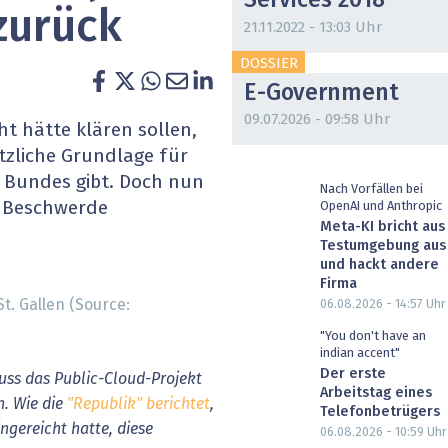
Services 2018
zurück
heit wird digital
IT for Health
21.11.2022 - 13:03 Uhr
DOSSIER
chain
Artificial Intelligence
E-Government
SGVO
Finance 2030
09.07.2026 - 09:58 Uhr
t hätte klären sollen,
tzliche Grundlage für
 Managed Services & Co.
Fintech & Insurtech
s Bundes gibt. Doch nun
Nach Vorfällen bei
e Beschwerde
OpenAI und Anthropic
l Banking
Professional AV & Digital Signage
Meta-KI bricht aus
Testumgebung aus
 Dossiers
» alle Specials
und hackt andere
Firma
t. Gallen (Source:
06.08.2026 - 14:57
Uhr
"You don't have an
indian accent"
Der erste
uss das Public-Cloud-Projekt
Arbeitstag eines
n. Wie die
"Republik" berichtet
,
Telefonbetrügers
ingereicht hatte, diese
06.08.2026 - 10:59
Uhr