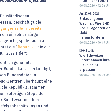
Public-Cloud-Projekt des
nicht mehr reicht
06.08.2026 - 12:24
Uhr
Am 27.08.2026
f ausländischen
Einladung zum
essen, beschäftigt die
Webinar: Wie E-ID
und KI-Agenten da
gangenes Jahr bereits
cIAM
h ein einzelner Bürger
herausfordern
sgericht, später auch ans
06.08.2026 - 10:49
Uhr
htet die "
Republik
", die aus
ISG-Studie
li 2022 zitiert.
Wie Schweizer
Unternehmen ihre
entlich genannte
Cloud an KI
r Bundeskanzlei erkundigt,
anpassen
 von Bundesdaten in
06.08.2026 - 15:46
Uhr
loud-Zentren überhaupt eine
st die Republik zusammen.
inen sofortigen Stopp der
er Bund zwar mit dem
tz­folgeabschätzungen und