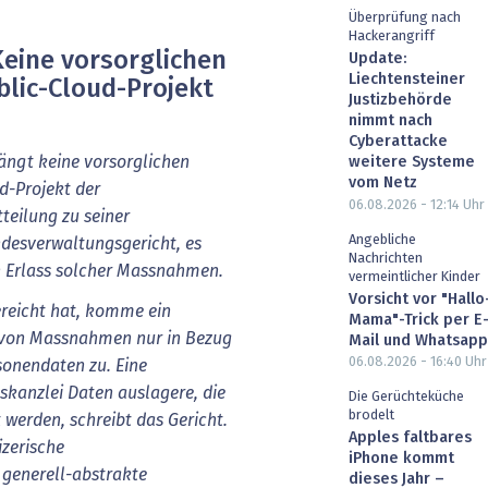
Überprüfung nach
Hackerangriff
Keine vorsorglichen
Update:
Liechtensteiner
lic-Cloud-Projekt
Justizbehörde
nimmt nach
Cyberattacke
ängt keine vorsorglichen
weitere Systeme
vom Netz
-Projekt der
06.08.2026 - 12:14
Uhr
teilung zu seiner
Angebliche
desverwaltungsgericht, es
Nachrichten
n Erlass solcher Massnahmen.
vermeintlicher Kinder
Vorsicht vor "Hallo
ereicht hat, komme ein
Mama"-Trick per E
s von Massnahmen nur in Bezug
Mail und Whatsapp
06.08.2026 - 16:40
Uhr
sonendaten zu. Eine
skanzlei Daten auslagere, die
Die Gerüchteküche
brodelt
 werden, schreibt das Gericht.
Apples faltbares
izerische
iPhone kommt
 generell-abstrakte
dieses Jahr –