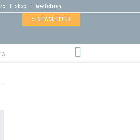
bo
Shop
Mediadaten
» NEWSLETTER
IG
are