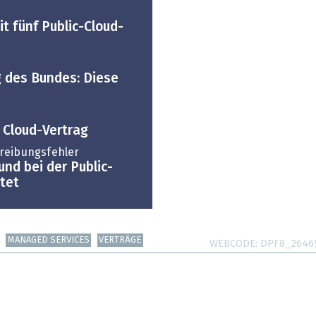
t fünf Public-Cloud-
g des Bundes: Diese
 Cloud-Vertrag
reibungsfehler
und bei der Public-
tet
MANAGED SERVICES
VERTRÄGE
WEBCODE
DPF8_2646