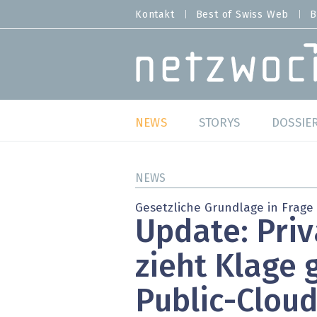
Direkt
Kontakt
Best of Swiss Web
B
HEADER
zum
MENU
Inhalt
MAIN NAVIGATION
NEWS
STORYS
DOSSIE
Live
Best o
NEWS
Wild Card
Best o
Gesetzliche Grundlage in Frage 
Update: Pri
Studien
Best o
zieht Klage 
Meinungen
SAP S
Public-Cloud
Hands-on
Arbei