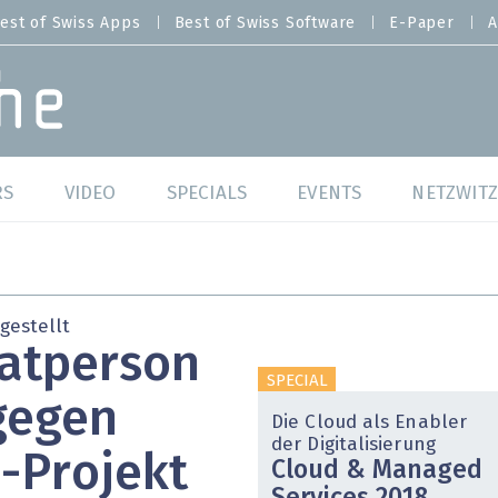
est of Swiss Apps
Best of Swiss Software
E-Paper
A
RS
VIDEO
SPECIALS
EVENTS
NETZWITZ
f Swiss Web
Swiss Digital Ranking
Best of Swiss Web
f Swiss Apps
Datacenter
Best of Swiss Apps
gestellt
vatperson
f Swiss Software
Cybersecurity
Best of Swiss Softw
SPECIAL
gegen
/4 Hana
IT for Gov
Die Cloud als Enabler
der Digitalisierung
-Projekt
Cloud & Managed
tswelten
Cloud & Managed Services