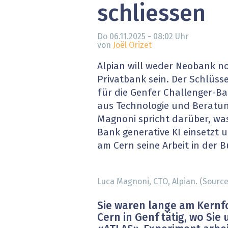
schliessen
» alle News
Gesund
Block
Do 06.11.2025 - 08:02
Uhr
von
Joël Orizet
EU-D
Alpian will weder Neobank no
Privatbank sein. Der Schlüss
XaaS,
für die Genfer Challenger-Ba
aus Technologie und Beratun
Digita
Magnoni spricht darüber, was 
Bank generative KI einsetzt u
» alle
am Cern seine Arbeit in der B
Luca Magnoni, CTO, Alpian. (Source
Sie waren lange am Kern
Cern in Genf tätig, wo Si