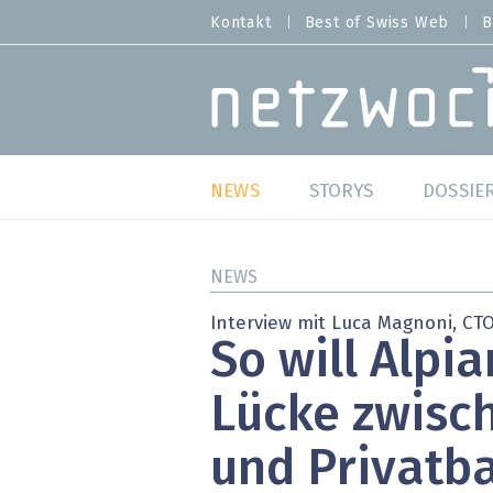
Direkt
Kontakt
Best of Swiss Web
B
HEADER
zum
MENU
Inhalt
MAIN NAVIGATION
NEWS
STORYS
DOSSIE
Live
Best o
NEWS
Wild Card
Best o
Interview mit Luca Magnoni, CTO
So will Alpia
Studien
Best o
Lücke zwisc
Meinungen
SAP S
und Privatb
Hands-on
Arbei