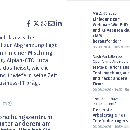
heit wird digital
IT for Health
Am 27.08.2026
Einladung zum
chain
Artificial Intelligence
Webinar: Wie E-ID
und KI-Agenten da
SGVO
Finance 2030
cIAM
ch klassische
herausfordern
el zur Abgrenzung liegt
 Managed Services & Co.
Fintech & Insurtech
06.08.2026 - 10:49
Uhr
nk in einer Mischung
Nach Vorfällen bei
g. Alpian-CTO Luca
l Banking
Professional AV & Digital Signage
OpenAI und Anthropic
das heisst, wie die
Meta-KI bricht aus
Testumgebung aus
nd inwiefern seine Zeit
 Dossiers
» alle Specials
und hackt andere
usiness-IT prägt.
Firma
06.08.2026 - 14:57
Uhr
"You don't have an
: zVg)
indian accent"
Der erste
Arbeitstag eines
forschungszentrum
Telefonbetrügers
e unter anderem am
06.08.2026 - 10:59
Uhr