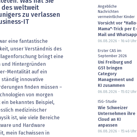
teten. Was hat Sie
Angebliche
 des weltweit
Nachrichten
unigers zu verlassen
vermeintlicher Kinder
usiness-IT
Vorsicht vor "Hallo
Mama"-Trick per E
Mail und Whatsapp
war eine fantastische
06.08.2026 - 16:40
Uhr
keit, unser Verständnis des
Erster CAS im
September 2026
lagenforschung bringt eine
Uni Freiburg und
n und Hintergründen
GS1 bringen
er-Mentalität auf ein
Category
 ständig innovative
Management und
KI zusammen
orderungen finden müssen –
06.08.2026 - 15:02
Uhr
echnologien von morgen
ISG-Studie
 ein bekanntes Beispiel,
Wie Schweizer
esslich medizinischer
Unternehmen ihre
ik ist, wie viele Bereiche
Cloud an KI
oftware und Hardware
anpassen
06.08.2026 - 15:46
Uhr
it, mein Fachwissen in