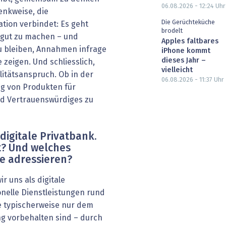
06.08.2026 - 12:24
Uhr
enkweise, die
Die Gerüchteküche
tion verbindet: Es geht
brodelt
e gut zu machen – und
Apples faltbares
zu bleiben, Annahmen infrage
iPhone kommt
dieses Jahr –
 zeigen. Und schliesslich,
vielleicht
litätsanspruch. Ob in der
06.08.2026 - 11:37
Uhr
ng von Produkten für
nd Vertrauenswürdiges zu
 digitale Privatbank.
t? Und welches
e adressieren?
ir uns als digitale
onelle Dienstleistungen rund
e typischerweise nur dem
g vorbehalten sind – durch