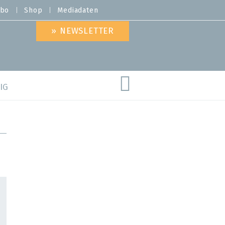
bo
Shop
Mediadaten
» NEWSLETTER
IG
are