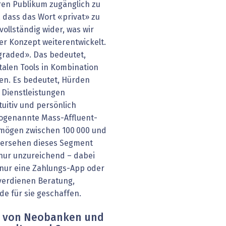
eren Publikum zugänglich zu
 dass das Wort «privat» zu
 vollständig wider, was wir
r Konzept weiterentwickelt.
graded». Das bedeutet,
alen Tools in Kombination
en. Es bedeutet, Hürden
 Dienstleistungen
ntuitiv und persönlich
sogenannte Mass-Affluent-
mögen zwischen 100 000 und
übersehen dieses Segment
 nur unzureichend – dabei
nur eine Zahlungs-App oder
 verdienen Beratung,
de für sie geschaffen.
ch von Neobanken und