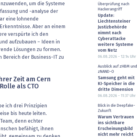
anzuwenden, um die Systeme
Überprüfung nach
Hackerangriff
fassung und -analyse der
Update:
ar eine lohnende
Liechtensteiner
 Erkenntnisse. Aber an einem
Justizbehörde
nimmt nach
ere verspürte ich den
Cyberattacke
 und aufzubauen – Ideen in
weitere Systeme
rende Lösungen zu formen.
vom Netz
 Bereich der Business-IT zu
06.08.2026 - 12:14
Uhr
Ausblick auf zHBM und
zNAND-O
Samsung geht mit
hrer Zeit am Cern
KI-Speicher in die
 Rolle als CTO
dritte Dimension
06.08.2026 - 11:37
Uhr
 ich drei Prinzipien
Blick in die Deepfake-
Zukunft
se bis heute leiten.
Warum Vertrauen
s Team, denn echter
ins sichtbare
enschen befähigt, ihnen
Erscheinungsbild
nicht mehr reicht
gibt, gemeinsam zu denken