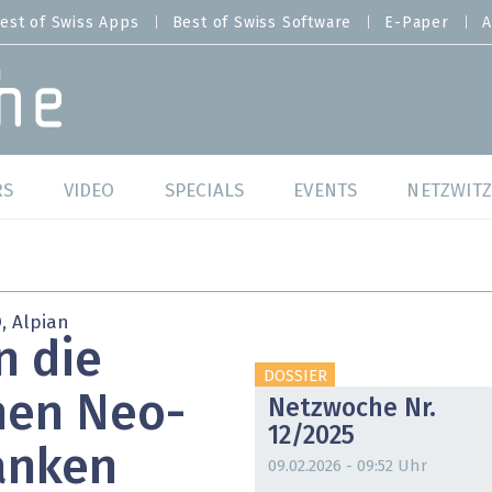
est of Swiss Apps
Best of Swiss Software
E-Paper
A
RS
VIDEO
SPECIALS
EVENTS
NETZWITZ
f Swiss Web
Swiss Digital Ranking
Best of Swiss Web
f Swiss Apps
Datacenter
Best of Swiss Apps
, Alpian
n die
f Swiss Software
Cybersecurity
Best of Swiss Softw
DOSSIER
hen Neo-
Netzwoche Nr.
/4 Hana
IT for Gov
12/2025
anken
tswelten
Cloud & Managed Services
09.02.2026 - 09:52 Uhr