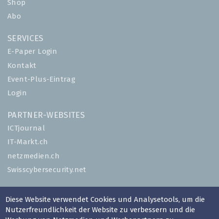
Shop
Abo
SERVICES
E-Paper Login
Kontakt
Event-Plus-Eintrag
Login
PARTNER-WEBSITES
ICTjournal
IT-Markt.ch
netzmedien.ch
Swisscybersecurity.net
© NETZMEDIEN AG 2026
Diese Website verwendet Cookies und Analysetools, um die
Impressum
Nutzerfreundlichkeit der Website zu verbessern und die
AGB