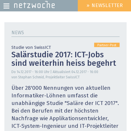
» NEWSLETTER
HEADER
MENU
Direkt
zum
NEWS
Inhalt
Partner-Post
Studie von SwissICT
Salärstudie 2017: ICT-Jobs
sind weiterhin heiss begehrt
Do 14.12.2017 - 16:00
Uhr | Aktualisiert
04.12.2017 - 16:00
von Stephan Schmid, Projektleiter SwissICT
Über 28'000 Nennungen von aktuellen
Informatiker-Löhnen umfasst die
unabhängige Studie "Saläre der ICT 2017".
Bei den Berufen mit der höchsten
Nachfrage wie Applikationsentwickler,
ICT-System-Ingenieur und IT-Projektleiter