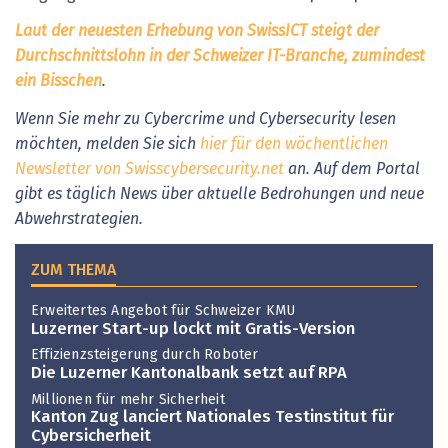
Laut der neuesten Erhebung von SwissICT steigt der
Durchschnittslohn in der Schweizer IT-Branche, zumindest
ein Bisschen
.
Wenn Sie mehr zu Cybercrime und Cybersecurity lesen
möchten, melden Sie sich
hier für den wöchentlichen
Newsletter von Swisscybersecurity.net
an. Auf dem Portal
gibt es täglich News über aktuelle Bedrohungen und neue
Abwehrstrategien.
ZUM THEMA
Erweitertes Angebot für Schweizer KMU
Luzerner Start-up lockt mit Gratis-Version
Effizienzsteigerung durch Roboter
Die Luzerner Kantonalbank setzt auf RPA
Millionen für mehr Sicherheit
Kanton Zug lanciert Nationales Testinstitut für
Cybersicherheit