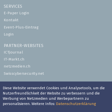
SERVICES
E-Paper Login
Kontakt
Event-Plus-Eintrag
Login
PARTNER-WEBSITES
ICTjournal
IT-Markt.ch
netzmedien.ch
Swisscybersecurity.net
© NETZMEDIEN AG 2026
Diese Website verwendet Cookies und Analysetools, um die
Impressum
Nutzerfreundlichkeit der Website zu verbessern und die
AGB
Werbung von Netzmedien und Werbepartnern zu
personalisieren. Weitere Infos:
Datenschutzerklärung
Nutzungsbestimmungen