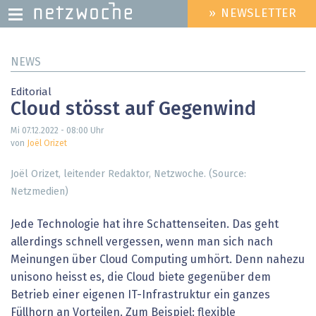
» NEWSLETTER
HEADER
MENU
Direkt
NEWS
zum
Inhalt
Editorial
Cloud stösst auf Gegenwind
Mi 07.12.2022 - 08:00
Uhr
von
Joël Orizet
Joël Orizet, leitender Redaktor, Netzwoche. (Source:
Netzmedien)
Jede Technologie hat ihre Schattenseiten. Das geht
allerdings schnell vergessen, wenn man sich nach
Meinungen über Cloud Computing umhört. Denn nahezu
unisono heisst es, die Cloud biete gegenüber dem
Betrieb einer eigenen IT-Infrastruktur ein ganzes
Füllhorn an Vorteilen. Zum Beispiel: flexible