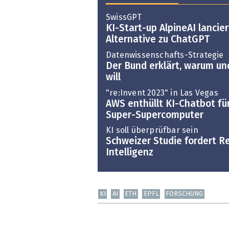
SwissGPT
KI-Start-up AlpineAI lancie
Alternative zu ChatGPT
Datenwissenschafts-Strategie
Der Bund erklärt, warum un
will
"re:Invent 2023" in Las Vegas
AWS enthüllt KI-Chatbot fü
Super-Supercomputer
KI soll überprüfbar sein
Schweizer Studie fordert Re
Intelligenz
KI
AI
ETH
EPFL
FORSCHUNG