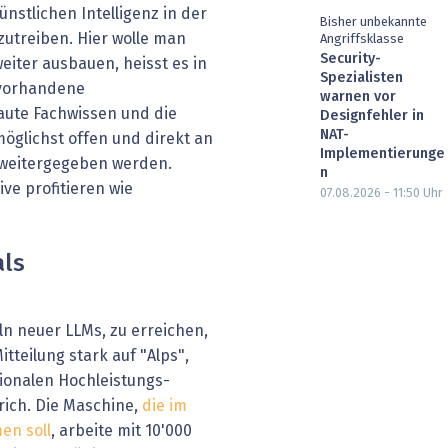
nstlichen Intelligenz in der
Bisher unbekannte
utreiben. Hier wolle man
Angriffsklasse
Security-
eiter ausbauen, heisst es in
Spezialisten
z vorhandene
warnen vor
aute Fachwissen und die
Designfehler in
NAT-
möglichst offen und direkt an
Implementierunge
e weitergegeben werden.
n
ive profitieren wie
07.08.2026 - 11:50
Uhr
als
ln neuer LLMs, zu erreichen,
Mitteilung stark auf "Alps",
onalen Hochleistungs-
ich. Die Maschine,
die im
en soll
, arbeite mit 10'000