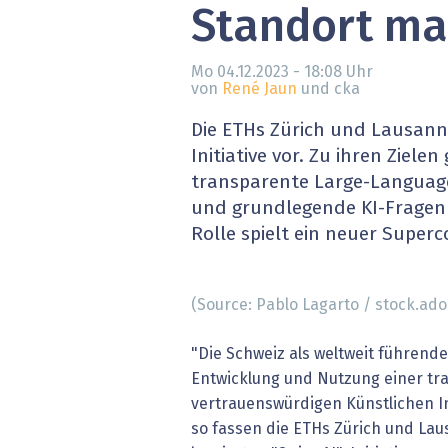
Standort m
» alle News
Gesund
Block
Mo 04.12.2023 - 18:08
Uhr
von
René Jaun
und cka
EU-D
Die ETHs Zürich und Lausanne 
Initiative vor. Zu ihren Ziele
XaaS,
transparente Large-Languag
und grundlegende KI-Fragen z
Digita
Rolle spielt ein neuer Superc
» alle
(Source: Pablo Lagarto / stock.ad
"Die Schweiz als weltweit führende
Entwicklung und Nutzung einer t
vertrauenswürdigen Künstlichen Int
so fassen die ETHs Zürich und Lau