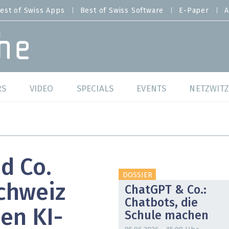
est of Swiss Apps
Best of Swiss Software
E-Paper
A
RS
VIDEO
SPECIALS
EVENTS
NETZWITZ
f Swiss Web
Swiss Digital Ranking
Best of Swiss Web
f Swiss Apps
Datacenter
Best of Swiss Apps
d Co.
f Swiss Software
Cybersecurity
Best of Swiss Softw
DOSSIER
chweiz
ChatGPT & Co.:
/4 Hana
IT for Gov
Chatbots, die
en KI-
Schule machen
tswelten
Cloud & Managed Services