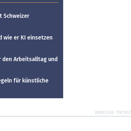
rt Schweizer
d wie er KI einsetzen
r den Arbeitsalltag und
geln für künstliche
WEBCODE
TWCVGT