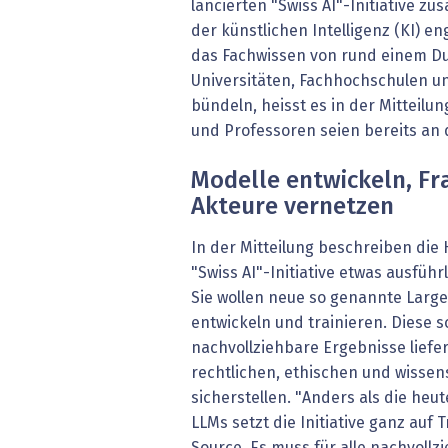
lancierten "Swiss AI"-Initiative z
der künstlichen Intelligenz (KI) 
das Fachwissen von rund einem D
Universitäten, Fachhochschulen u
bündeln, heisst es in der Mitteilun
und Professoren seien bereits an de
Modelle entwickeln, Fr
Akteure vernetzen
In der Mitteilung beschreiben die 
"Swiss AI"-Initiative etwas ausführ
Sie wollen neue so genannte Larg
entwickeln und trainieren. Diese s
nachvollziehbare Ergebnisse liefe
rechtlichen, ethischen und wisse
sicherstellen. "Anders als die heu
LLMs setzt die Initiative ganz au
Source. Es muss für alle nachvollz