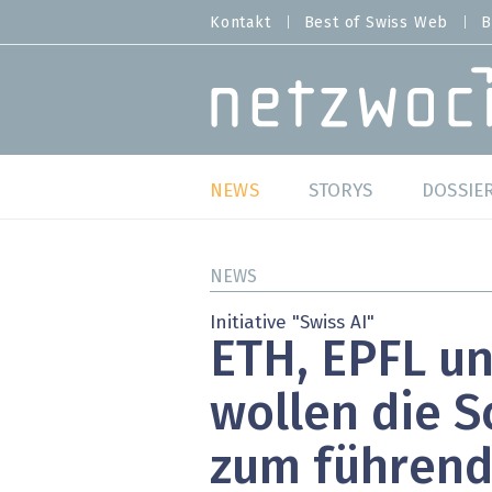
Direkt
Kontakt
Best of Swiss Web
B
HEADER
zum
MENU
Inhalt
MAIN NAVIGATION
NEWS
STORYS
DOSSIE
Live
Best o
NEWS
Wild Card
Best o
Initiative "Swiss AI"
ETH, EPFL un
Studien
Best o
wollen die S
Meinungen
SAP S
zum führend
Hands-on
Arbei