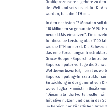
Grafikprozessoren, gehöre zu den
der Welt und sei speziell für KI-
worden, teilt die ETH mit.
In den nächsten 12 Monaten soll 
"10 Millionen so genannte 'GPU-Hou
neuer LLMs einsetzen". Ein einzel
für dieselbe Leistung über 1100 Jah
wie die ETH anmerkt. Die Schweiz s
das eine Forschungsinfrastruktur
Grace-Hopper-Superchip betreibe
Supercomputer verfüge die Schwei
Wettbewerbsvorteil, heisst es weit
Supercomputing-Infrastruktur sei
Entwicklung in der generativen KI
wo verfügbar - meist im Besitz w
"Diesen Standortvorteil wollen wi
Initiative nutzen und das in der
im Bereich der Künstlichen Intelli