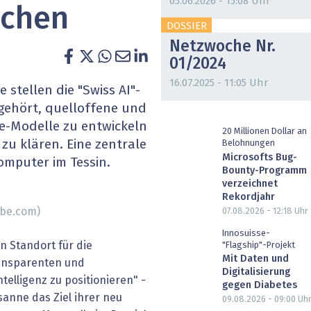
05.06.2026 - 15:08 Uhr
achen
heit wird digital
IT for Health
DOSSIER
Netzwoche Nr.
chain
Artificial Intelligence
01/2024
SGVO
Finance 2030
16.07.2025 - 11:05 Uhr
stellen die "Swiss AI"-
n gehört, quelloffene und
 Managed Services & Co.
Fintech & Insurtech
e-Modelle zu entwickeln
20 Millionen Dollar an
u klären. Eine zentrale
Belohnungen
l Banking
Professional AV & Digital Signage
Microsofts Bug-
omputer im Tessin.
Bounty-Programm
 Dossiers
» alle Specials
verzeichnet
Rekordjahr
obe.com)
07.08.2026 - 12:18
Uhr
Innosuisse-
n Standort für die
"Flagship"-Projekt
Mit Daten und
ransparenten und
Digitalisierung
elligenz zu positionieren" -
gegen Diabetes
sanne das Ziel ihrer neu
09.08.2026 - 09:00
Uh