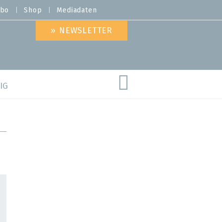
bo
Shop
Mediadaten
» NEWSLETTER
IG
are