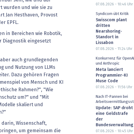
07.08.2026 - 10:46
Uhr
rt wurden und wie sie zu
Syndicom übt Kritik
rt Jan Hesthaven, Provost
Swisscom plant
er EPFL.
dritten
Nearshoring-
en in Bereichen wie Robotik,
Standort in
 Diagnostik eingesetzt
Lissabon
07.08.2026 - 11:24
Uhr
Konkurrenz für OpenA
e aber auch grundlegenden
und Anthropic
ung und Nutzung von LLMs
Meta lanciert
weiter. Dazu gehören Fragen
Programmier-KI
Muse Code
ammenspiel von Mensch und KI
07.08.2026 - 11:56
Uhr
 ethische Rahmen?", "Wie
Nach IT-Pannen bei
nschutz um?" und "Mit
Arbeitsvermittlungsst
delle skaliert und
Update: SAP droht
n?"
eine Geldstrafe
der
h darin, Wissenschaft,
Bundesverwaltung
ubringen, um gemeinsam die
07.08.2026 - 10:45
Uhr