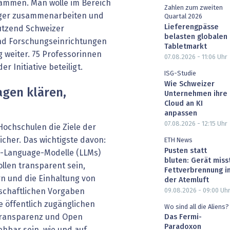
usammen. Man wolle im Bereich
Zahlen zum zweiten
enger zusammenarbeiten und
Quartal 2026
Lieferengpässe
utzend Schweizer
belasten globalen
nd Forschungseinrichtungen
Tabletmarkt
g weiter. 75 Professorinnen
07.08.2026 - 11:06
Uhr
r Initiative beteiligt.
ISG-Studie
Wie Schweizer
agen klären,
Unternehmen ihre
Cloud an KI
anpassen
07.08.2026 - 12:15
Uhr
Hochschulen die Ziele der
licher. Das wichtigste davon:
ETH News
Pusten statt
e-Language-Modelle (LLMs)
bluten: Gerät miss
ollen transparent sein,
Fettverbrennung i
rn und die Einhaltung von
der Atemluft
09.08.2026 - 09:00
Uh
nschaftlichen Vorgaben
te öffentlich zugänglichen
Wo sind all die Aliens?
f Transparenz und Open
Das Fermi-
Paradoxon
iehbar sein, wie und auf