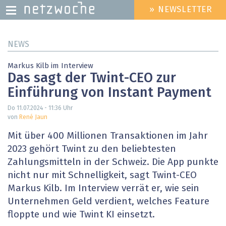
» NEWSLETTER
HEADER
MENU
Direkt
NEWS
zum
Inhalt
Markus Kilb im Interview
Das sagt der Twint-CEO zur
Einführung von Instant Payment
Do 11.07.2024 - 11:36
Uhr
von
René Jaun
Mit über 400 Millionen Transaktionen im Jahr
2023 gehört Twint zu den beliebtesten
Zahlungsmitteln in der Schweiz. Die App punkte
nicht nur mit Schnelligkeit, sagt Twint-CEO
Markus Kilb. Im Interview verrät er, wie sein
Unternehmen Geld verdient, welches Feature
floppte und wie Twint KI einsetzt.