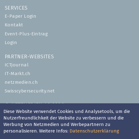
SERVICES
E-Paper Login
Kontakt
Event-Plus-Eintrag
Login
PARTNER-WEBSITES
ICTjournal
IT-Markt.ch
netzmedien.ch
Swisscybersecurity.net
© NETZMEDIEN AG 2026
Diese Website verwendet Cookies und Analysetools, um die
Impressum
Nutzerfreundlichkeit der Website zu verbessern und die
AGB
Werbung von Netzmedien und Werbepartnern zu
personalisieren. Weitere Infos:
Nutzungsbestimmungen
Datenschutzerklärung