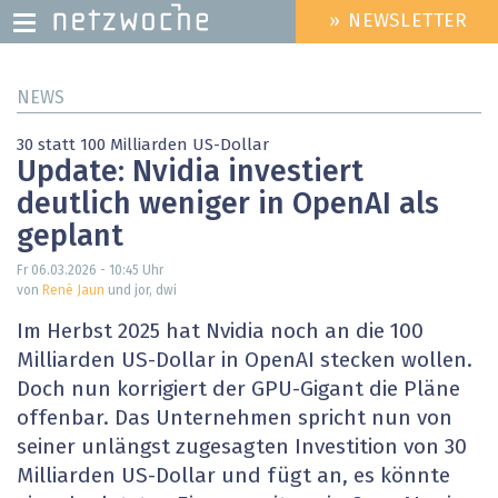
» NEWSLETTER
HEADER
MENU
Direkt
NEWS
zum
Inhalt
30 statt 100 Milliarden US-Dollar
Update: Nvidia investiert
deutlich weniger in OpenAI als
geplant
Fr 06.03.2026 - 10:45
Uhr
von
René Jaun
und jor, dwi
Im Herbst 2025 hat Nvidia noch an die 100
Milliarden US-Dollar in OpenAI stecken wollen.
Doch nun korrigiert der GPU-Gigant die Pläne
offenbar. Das Unternehmen spricht nun von
seiner unlängst zugesagten Investition von 30
Milliarden US-Dollar und fügt an, es könnte