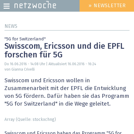
» NEWSLETTER
HEADER
MENU
Direkt
NEWS
zum
Inhalt
"5G for Switzerland"
Swisscom, Ericsson und die EPFL
forschen für 5G
Do 16.06.2016 - 14:08
Uhr | Aktualisiert
16.06.2016 - 16:24
von Gianna Crivelli
Swisscom und Ericsson wollen in
Zusammenarbeit mit der EPFL die Entwicklung
von 5G fördern. Dafür haben sie das Programm
"5G for Switzerland" in die Wege geleitet.
Array (Quelle: stockxchng)
Swisscom und Ericsson haben das Programm "5G for