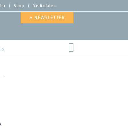
bo
Shop
Mediadaten
» NEWSLETTER
IG
are
s