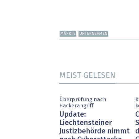
MÄRKTE
UNTERNEHMEN
MEIST GELESEN
Überprüfung nach
K
Hackerangriff
k
Update:
C
Liechtensteiner
S
Justizbehörde nimmt
d