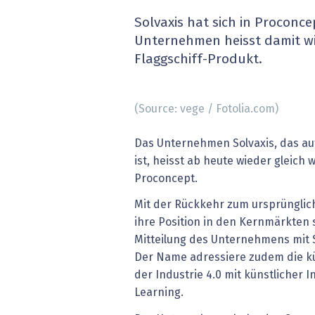
» alle News
Gesund
Solvaxis hat sich in Procon
Unternehmen heisst damit wie
Block
Flaggschiff-Produkt.
EU-D
(Source: vege / Fotolia.com)
XaaS,
Das Unternehmen Solvaxis, das auf
Digita
ist, heisst ab heute wieder gleich 
Proconcept.
» alle
Mit der Rückkehr zum ursprünglic
ihre Position in den Kernmärkten s
Mitteilung des Unternehmens mit 
Der Name adressiere zudem die k
der Industrie 4.0 mit künstlicher 
Learning.