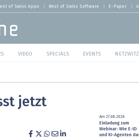
est of Swiss Apps
Best of Swiss Software
E-Paper
A
RS
VIDEO
SPECIALS
EVENTS
NETZWITZ
f Swiss Web
Swiss Digital Ranking
Best of Swiss Web
f Swiss Apps
Datacenter
Best of Swiss Apps
st jetzt
f Swiss Software
Cybersecurity
Best of Swiss Softw
/4 Hana
IT for Gov
Am 27.08.2026
Einladung zum
Webinar: Wie E-ID
tswelten
Cloud & Managed Services
und KI-Agenten da