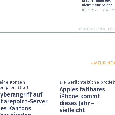
Erscheinungsbild
nicht mehr reicht
06.08.2026 - 12:24
Uhr
WEBCODE
DPF8_1339
» MEHR NE
eine Konten
Die Gerüchteküche brodel
ompromittiert
Apples faltbares
yberangriff auf
iPhone kommt
harepoint-Server
dieses Jahr –
es Kantons
vielleicht