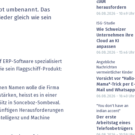
cIAM
heit wird digital
IT for Health
herausfordern
cept umbenannt. Das
06.08.2026 - 10:49
Uhr
der gleich wie sein
chain
Artificial Intelligence
ISG-Studie
Wie Schweizer
SGVO
Finance 2030
Unternehmen ihre
Cloud an KI
anpassen
 Managed Services & Co.
Fintech & Insurtech
06.08.2026 - 15:46
Uhr
 ERP-Software spezialisiert
Angebliche
l Banking
Professional AV & Digital Signage
Nachrichten
wie sein Flaggschiff-Produkt:
vermeintlicher Kinder
 Dossiers
» alle Specials
Vorsicht vor "Hallo
Mama"-Trick per E
hen Namen wolle die Firma
Mail und Whatsapp
tärken, heisst es in einer
06.08.2026 - 16:40
Uhr
Sitz in Sonceboz-Sombeval.
"You don't have an
ünftigen Herausforderungen
indian accent"
Der erste
Intelligenz und Machine
Arbeitstag eines
Telefonbetrügers
06.08.2026 - 10:59
Uhr