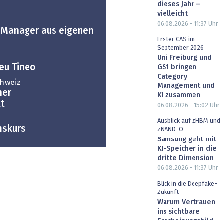
dieses Jahr –
vielleicht
06.08.2026 - 11:37
Uhr
 Manager aus eigenen
Erster CAS im
September 2026
Uni Freiburg und
neu Tineo
GS1 bringen
Category
hweiz
Management und
her
KI zusammen
t
06.08.2026 - 15:02
Uhr
Ausblick auf zHBM und
mskurs
zNAND-O
Samsung geht mit
KI-Speicher in die
dritte Dimension
06.08.2026 - 11:37
Uhr
Blick in die Deepfake-
Zukunft
Warum Vertrauen
ins sichtbare