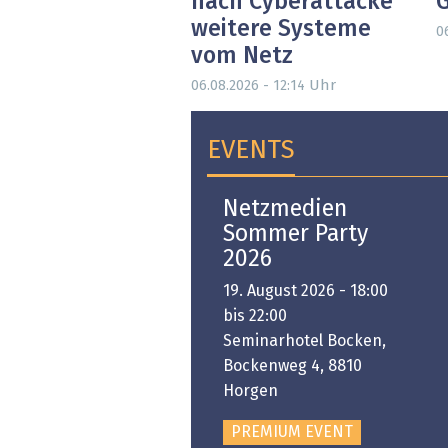
nach Cyberattacke
weitere Systeme
0
vom Netz
Uhr
06.08.2026 - 12:14
EVENTS
Open-i 2026 | The
Netzmedien
Swiss Innovation
Sommer Party
Platform
2026
6. November 2026 -
19. August 2026 - 18:00
:00 bis 18:00
bis 22:00
ongresshaus Zürich
Seminarhotel Bocken,
Bockenweg 4, 8810
PREMIUM EVENT
Horgen
PREMIUM EVENT