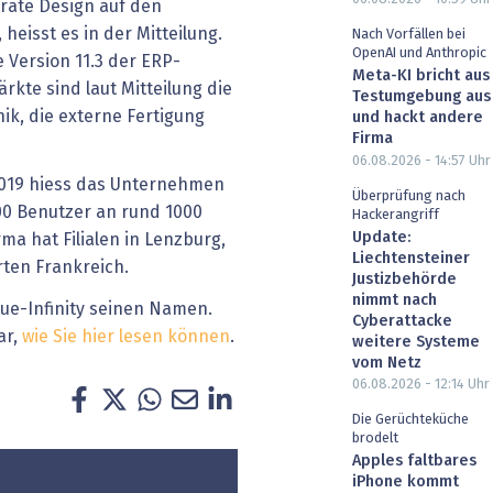
ate Design auf den
eisst es in der Mitteilung.
Nach Vorfällen bei
OpenAI und Anthropic
e Version 11.3 der ERP-
Meta-KI bricht aus
kte sind laut Mitteilung die
Testumgebung aus
ik, die externe Fertigung
und hackt andere
Firma
06.08.2026 - 14:57
Uhr
 2019 hiess das Unternehmen
Überprüfung nach
000 Benutzer an rund 1000
Hackerangriff
Update:
ma hat Filialen in Lenzburg,
Liechtensteiner
ten Frankreich.
Justizbehörde
nimmt nach
lue-Infinity seinen Namen.
Cyberattacke
ar,
wie Sie hier lesen können
.
weitere Systeme
vom Netz
06.08.2026 - 12:14
Uhr
Die Gerüchteküche
brodelt
Apples faltbares
iPhone kommt