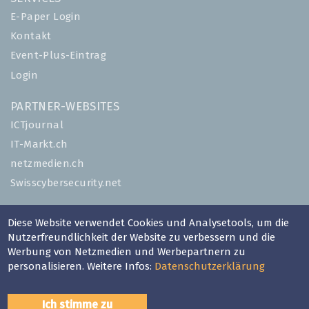
E-Paper Login
Kontakt
Event-Plus-Eintrag
Login
PARTNER-WEBSITES
ICTjournal
IT-Markt.ch
netzmedien.ch
Swisscybersecurity.net
© NETZMEDIEN AG 2026
Diese Website verwendet Cookies und Analysetools, um die
Impressum
Nutzerfreundlichkeit der Website zu verbessern und die
Werbung von Netzmedien und Werbepartnern zu
AGB
personalisieren. Weitere Infos:
Datenschutzerklärung
Nutzungsbestimmungen
Datenschutzerklärung
Ich stimme zu