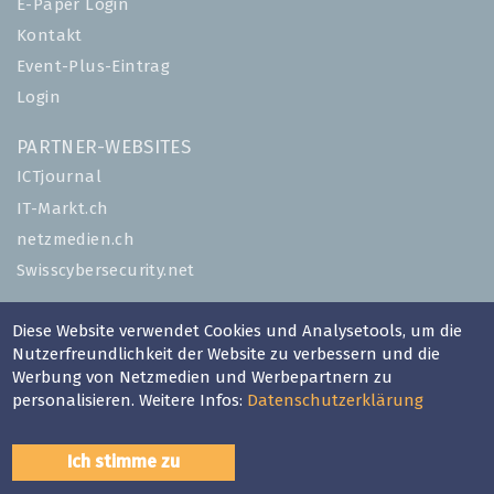
E-Paper Login
Kontakt
Event-Plus-Eintrag
Login
PARTNER-WEBSITES
ICTjournal
IT-Markt.ch
netzmedien.ch
Swisscybersecurity.net
© NETZMEDIEN AG 2026
Diese Website verwendet Cookies und Analysetools, um die
Impressum
Nutzerfreundlichkeit der Website zu verbessern und die
Werbung von Netzmedien und Werbepartnern zu
AGB
personalisieren. Weitere Infos:
Datenschutzerklärung
Nutzungsbestimmungen
Datenschutzerklärung
Ich stimme zu