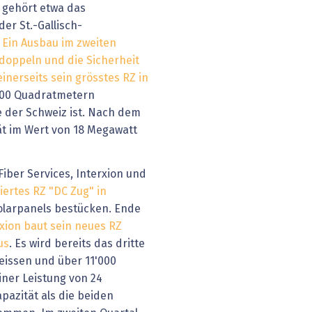
 gehört etwa das
er St.-Gallisch-
:
Ein Ausbau im zweiten
rdoppeln und die Sicherheit
einerseits sein grösstes RZ in
'000 Quadratmetern
e der Schweiz ist. Nach dem
tät im Wert von 18 Megawatt
iber Services, Interxion und
iertes RZ "DC Zug" in
olarpanels bestücken. Ende
rxion baut sein neues RZ
us
. Es wird bereits das dritte
eissen und über 11'000
ner Leistung von 24
azität als die beiden