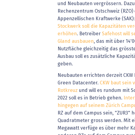
und Neubauten vergrössern. Dazu
Rechenzentrum Ostschweiz (RZO) d
Appenzellischen Kraftwerke (SAK)
Stockwerk soll die Kapazitäten ve
erhöhen
. Betreiber
Safehost will s
Gland ausbauen
, das mit über 14
Nutzfläche gleichzeitig das grösst
Ausbau soll es zusätzliche Kapazi
geben.
Neubauten errichten derzeit CKW F
Green Datacenter.
CKW baut sein v
Rotkreuz
und will es rundum mit S
2022 soll es in Betrieb gehen.
Inte
hingegen auf seinem Zürich Camp
RZ auf dem Campus sein, "ZUR3" h
Quadratmeter gross werden. Mit ei
Megawatt verfüge es über mehr Kap