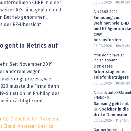
enunternehmen CBRE in einer
06.08.2026 - 10:30
Uhr
chweizer RZs sind geplant und
Am 27.08.2026
 in Betrieb genommen.
Einladung zum
Webinar: Wie E-ID
s der RZ-Übersicht
und KI-Agenten da
cIAM
herausfordern
 geht in Netrics auf
06.08.2026 - 10:49
Uhr
"You don't have an
indian accent"
mehr. Seit November 2019
Der erste
ter anderem wegen
Arbeitstag eines
Telefonbetrügers
nanzierungsprozess, wie
06.08.2026 - 10:59
Uhr
2020 musste die Firma dann
Ausblick auf zHBM und
9-Situation im Frühling des
zNAND-O
beeinträchtigte und
Samsung geht mit
KI-Speicher in die
dritte Dimension
r RZ-Dienstleister Nexellent
06.08.2026 - 11:37
Uhr
t Cloud-Anbieter Netrics
Gartner korrigiert