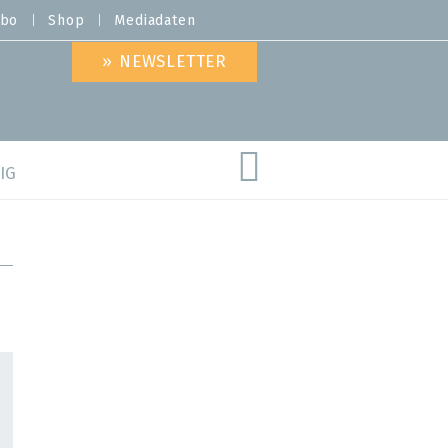
bo
Shop
Mediadaten
» NEWSLETTER
IG
are