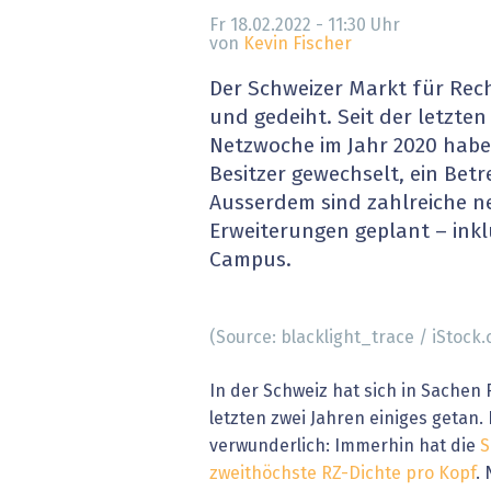
» alle News
Gesund
Fr 18.02.2022 - 11:30
Uhr
von
Kevin Fischer
Block
Der Schweizer Markt für Rec
und gedeiht. Seit der letzten
EU-D
Netzwoche im Jahr 2020 habe
Besitzer gewechselt, ein Betr
XaaS,
Ausserdem sind zahlreiche n
Erweiterungen geplant – inkl
Digita
Campus.
» alle
(Source: blacklight_trace / iStock
In der Schweiz hat sich in Sachen
letzten zwei Jahren einiges getan. 
verwunderlich: Immerhin hat die
S
zweithöchste RZ-Dichte pro Kopf
.