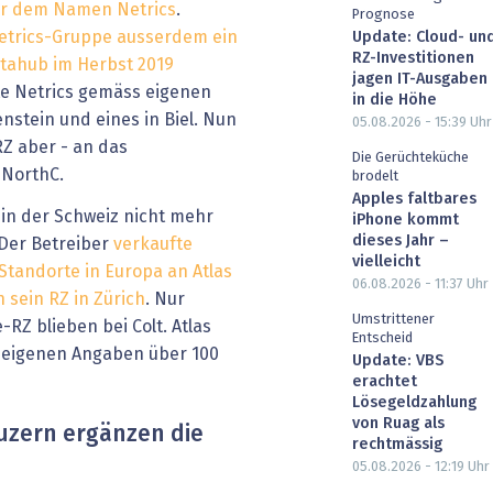
er dem Namen Netrics
.
Prognose
etrics-Gruppe ausserdem ein
Update: Cloud- un
RZ-Investitionen
tahub im Herbst 2019
jagen IT-Ausgaben
te Netrics gemäss eigenen
in die Höhe
stein und eines in Biel. Nun
05.08.2026 - 15:39
Uhr
Z aber - an das
Die Gerüchteküche
NorthC.
brodelt
Apples faltbares
in der Schweiz nicht mehr
iPhone kommt
dieses Jahr –
. Der Betreiber
verkaufte
vielleicht
Standorte in Europa an Atlas
06.08.2026 - 11:37
Uhr
 sein RZ in Zürich
. Nur
Umstrittener
RZ blieben bei Colt. Atlas
Entscheid
 eigenen Angaben über 100
Update: VBS
erachtet
Lösegeldzahlung
von Ruag als
uzern ergänzen die
rechtmässig
05.08.2026 - 12:19
Uhr