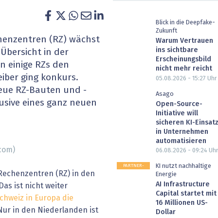
heit wird digital
IT for Health
Blick in die Deepfake-
Zukunft
chain
Artificial Intelligence
henzentren (RZ) wächst
Warum Vertrauen
ins sichtbare
 Übersicht in der
SGVO
Finance 2030
Erscheinungsbild
n einige RZs den
nicht mehr reicht
eiber ging konkurs.
05.08.2026 - 15:27
Uhr
 Managed Services & Co.
Fintech & Insurtech
eue ­RZ-Bauten und -
Asago
usive eines ganz neuen
l Banking
Professional AV & Digital Signage
Open-Source-
Initiative will
sicheren KI-Einsat
 Dossiers
» alle Specials
in Unternehmen
automatisieren
.com)
06.08.2026 - 09:24
Uh
PARTNER-
KI nutzt nachhaltige
 Rechenzentren (RZ) in den
POST
Energie
AI Infrastructure
Das ist nicht weiter
Capital startet mit
chweiz in Europa die
16 Millionen US-
 Nur in den Niederlanden ist
Dollar