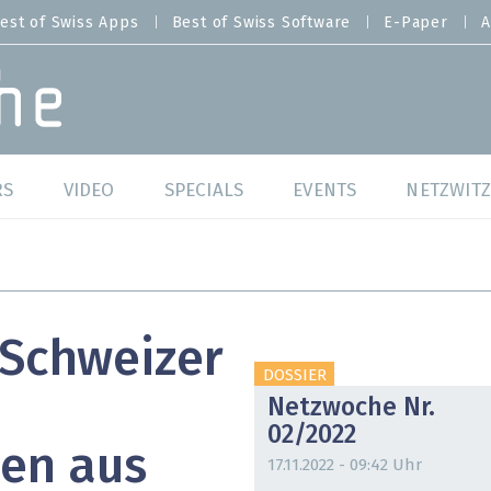
est of Swiss Apps
Best of Swiss Software
E-Paper
A
RS
VIDEO
SPECIALS
EVENTS
NETZWITZ
f Swiss Web
Swiss Digital Ranking
Best of Swiss Web
f Swiss Apps
Datacenter
Best of Swiss Apps
 Schweizer
f Swiss Software
Cybersecurity
Best of Swiss Softw
DOSSIER
Netzwoche Nr.
/4 Hana
IT for Gov
02/2022
en aus
tswelten
Cloud & Managed Services
17.11.2022 - 09:42 Uhr