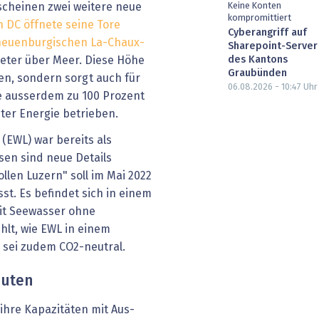
Keine Konten
scheinen zwei weitere neue
kompromittiert
h DC öffnete seine Tore
Cyberangriff auf
m neuenburgischen La-Chaux-
Sharepoint-Server
des Kantons
 Meter über Meer. Diese Höhe
Graubünden
en, sondern sorgt auch für
06.08.2026 - 10:47
Uhr
de ausserdem zu 100 Prozent
ter Energie betrieben.
(EWL) war bereits als
sen sind neue Details
llen Luzern" soll im Mai 2022
sst. Es befindet sich in einem
it Seewasser ohne
lt, wie EWL in einem
b sei zudem CO2-neutral.
auten
ihre Kapazitäten mit Aus-