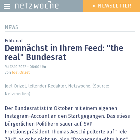
» NEWSLETTER
HEADER
MENU
Direkt
NEWS
zum
Inhalt
Editorial
Demnächst in Ihrem Feed: "the
real" Bundesrat
Mi 12.10.2022 - 08:00
Uhr
von
Joël Orizet
Joël Orizet, leitender Redaktor, Netzwoche. (Source:
Netzmedien)
Der Bundesrat ist im Oktober mit einem eigenen
Instagram-Account an den Start gegangen. Das stiess
bürgerlichen Politikern sauer auf. SVP-
Fraktionspräsident Thomas Aeschi polterte auf "Tele
Züri", es gehe nicht an, eine "Propaganda-Abteilung"