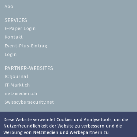
Abo
SERVICES
E-Paper Login
Kontakt
Event-Plus-Eintrag
Login
PARTNER-WEBSITES
ICTjournal
IT-Markt.ch
netzmedien.ch
Swisscybersecurity.net
© NETZMEDIEN AG 2026
Diese Website verwendet Cookies und Analysetools, um die
Impressum
Nutzerfreundlichkeit der Website zu verbessern und die
Werbung von Netzmedien und Werbepartnern zu
AGB