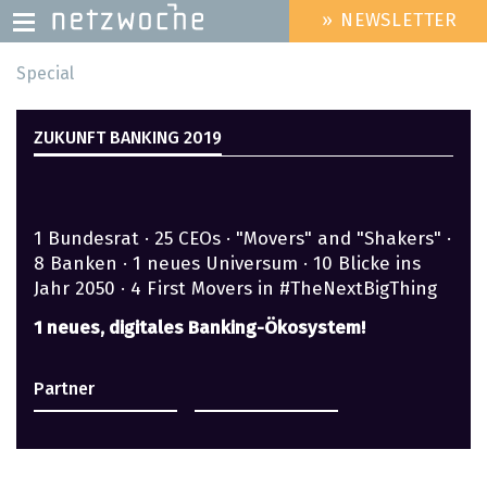
» NEWSLETTER
HEADER
MENU
Direkt
Special
zum
Inhalt
ZUKUNFT BANKING 2019
1 Bundesrat · 25 CEOs · "Movers" and "Shakers" ·
8 Banken · 1 neues Universum · 10 Blicke ins
Jahr 2050 · 4 First Movers in #TheNextBigThing
1 neues, digitales Banking-Ökosystem!
Partner