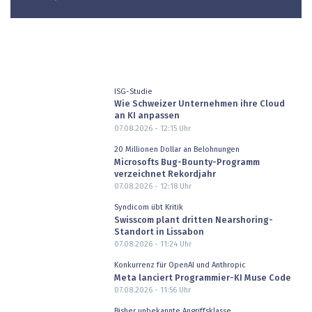
ISG-Studie
Wie Schweizer Unternehmen ihre Cloud
an KI anpassen
07.08.2026 - 12:15
Uhr
20 Millionen Dollar an Belohnungen
Microsofts Bug-Bounty-Programm
verzeichnet Rekordjahr
07.08.2026 - 12:18
Uhr
Syndicom übt Kritik
Swisscom plant dritten Nearshoring-
Standort in Lissabon
07.08.2026 - 11:24
Uhr
Konkurrenz für OpenAI und Anthropic
Meta lanciert Programmier-KI Muse Code
07.08.2026 - 11:56
Uhr
Bisher unbekannte Angriffsklasse