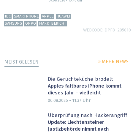
07.08.2026 - 10:46
Uhr
IDC
SMARTPHONE
APPLE
HUAWEI
SAMSUNG
OPPO
MARKTBERICHT
WEBCODE
DPF8_205010
» MEHR NEWS
MEIST GELESEN
Die Gerüchteküche brodelt
Apples faltbares iPhone kommt
dieses Jahr – vielleicht
Uhr
06.08.2026 - 11:37
Überprüfung nach Hackerangriff
Update: Liechtensteiner
Justizbehörde nimmt nach